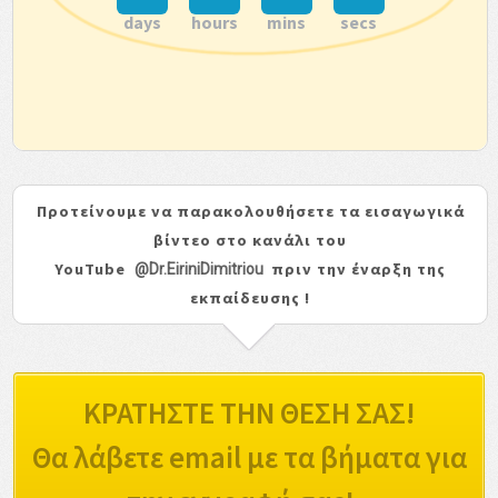
days
hours
mins
secs
Προτείνουμε να παρακολουθήσετε τα εισαγωγικά
βίντεο στο κανάλι του
YouTube
πριν την έναρξη της
@Dr.EiriniDimitriou
εκπαίδευσης !
ΚΡΑΤΗΣΤΕ ΤΗΝ ΘΕΣΗ ΣΑΣ!
Θα λάβετε email με τα βήματα για