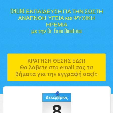
ONLINE ΕΚΠΑΙΔΕΥΣΗ ΓΙΑ ΤΗΝ ΣΩΣΤΗ
ΑΝΑΠΝΟΗ ΥΓΕΙΑ και ΨΥΧΙΚΗ
ΗΡΕΜΙΑ
με την Dr. Eirini Dimitriou
ΚΡΑΤΗΣΗ ΘΕΣΗΣ ΕΔΩ!
Θα λάβετε στο email σας τα
βήματα για την εγγραφή σας!»
Δεκέμβριος
8